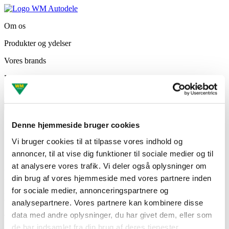
Om os
Produkter og ydelser
Vores brands
Kontakt
Ledige stillinger
WMKAT+
Bliv kunde
Denne hjemmeside bruger cookies
IMPRINT
Vi bruger cookies til at tilpasse vores indhold og
annoncer, til at vise dig funktioner til sociale medier og til
at analysere vores trafik. Vi deler også oplysninger om
VIRKSOMHEDSOPLYSNINGER
din brug af vores hjemmeside med vores partnere inden
WM Autodele ApS
for sociale medier, annonceringspartnere og
Marsvej 1
6000 Kolding
analysepartnere. Vores partnere kan kombinere disse
data med andre oplysninger, du har givet dem, eller som
Telefon: 76 36 35 00
Mail:
info@wm-autodele.dk
de har indsamlet fra din brug af deres tjenester.